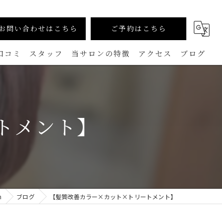
お問い合わせはこちら
ご予約はこちら
口コミ
スタッフ
当サロンの特徴
アクセス
ブログ
カラー
コラム
生えグセ改善（TOKIKATA）
トメント】
マンツーマン
ダメージレス
メンズ
n
ブログ
【髪質改善カラー×カット×トリートメント】
白髪ぼかし