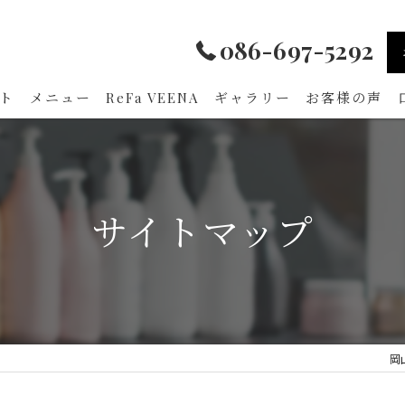
086-697-5292
ト
メニュー
ReFa VEENA
ギャラリー
お客様の声
サイトマップ
岡