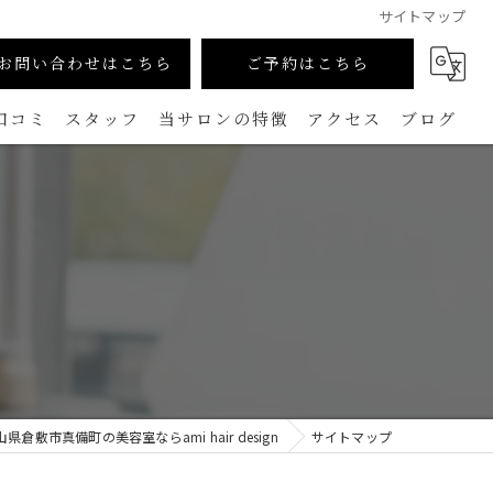
サイトマップ
お問い合わせはこちら
ご予約はこちら
口コミ
スタッフ
当サロンの特徴
アクセス
ブログ
カラー
コラム
生えグセ改善（TOKIKATA）
マンツーマン
ダメージレス
メンズ
山県倉敷市真備町の美容室ならami hair design
サイトマップ
白髪ぼかし