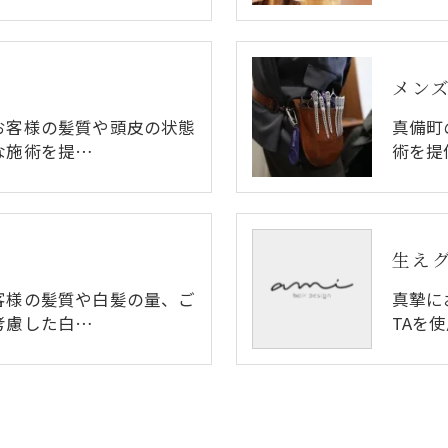
メン
お客様の髪質や頭皮の状態
真備町の
な施術を提…
術を提
生えグ
客様の髪質や白髪の量、ご
真摯に
考慮した白…
TAを