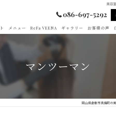
美容室
086-697-5292
ト
メニュー
ReFa VEENA
ギャラリー
お客様の声
マンツーマン
岡山県倉敷市真備町の美容室な