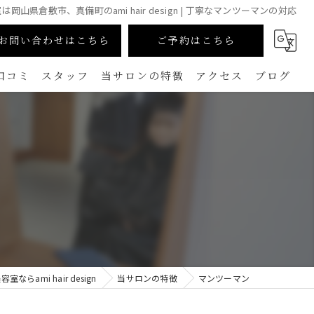
は岡山県倉敷市、真備町のami hair design | 丁寧なマンツーマンの対応
お問い合わせはこちら
ご予約はこちら
口コミ
スタッフ
当サロンの特徴
アクセス
ブログ
カラー
コラム
生えグセ改善（TOKIKATA）
マンツーマン
ダメージレス
メンズ
らami hair design
当サロンの特徴
マンツーマン
白髪ぼかし