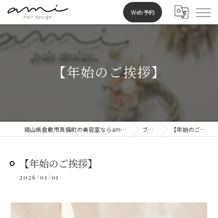
Web予約
【年始のご挨拶】
岡山県倉敷市真備町の美容室ならami hair design
ブログ
【年始のご挨拶】
【年始のご挨拶】
2026/01/01