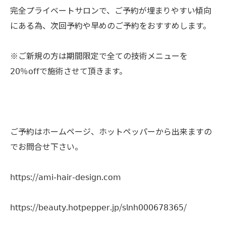
完全プライベートサロンで、ご予約が埋まりやすい傾向
にある為、次回予約や早めのご予約をおすすめします。
※ご新規の方は期間限定で全ての技術メニューを
𝟤𝟢％𝗈𝖿𝖿で施術させて頂きます。
ご予約はホームページ、ホットペッパーから出来ますの
でお問合せ下さい。
𝗁𝗍𝗍𝗉𝗌://𝖺𝗆𝗂-𝗁𝖺𝗂𝗋-𝖽𝖾𝗌𝗂𝗀𝗇.𝖼𝗈𝗆
𝗁𝗍𝗍𝗉𝗌://𝖻𝖾𝖺𝗎𝗍𝗒.𝗁𝗈𝗍𝗉𝖾𝗉𝗉𝖾𝗋.𝗃𝗉/𝗌𝗅𝗇𝗁𝟢𝟢𝟢𝟨𝟩𝟪𝟥𝟨𝟧/