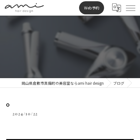
Web予約
⁡
岡山県倉敷市真備町の美容室ならami hair design
ブログ
2024/10/22