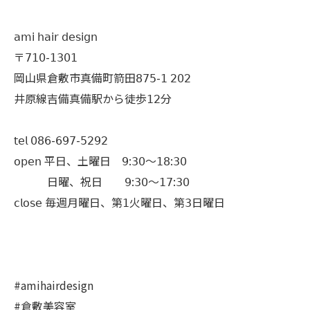
𝖺𝗆𝗂 𝗁𝖺𝗂𝗋 𝖽𝖾𝗌𝗂𝗀𝗇
〒𝟩𝟣𝟢-𝟣𝟥𝟢𝟣
岡山県倉敷市真備町箭田𝟪𝟩𝟧-𝟣 𝟤𝟢𝟤
井原線吉備真備駅から徒歩𝟣𝟤分
𝗍𝖾𝗅 𝟢𝟪𝟨-𝟨𝟫𝟩-𝟧𝟤𝟫𝟤
𝗈𝗉𝖾𝗇 平日、土曜日 𝟫:𝟥𝟢〜𝟣𝟪:𝟥𝟢
日曜、祝日 𝟫:𝟥𝟢〜𝟣𝟩:𝟥𝟢
𝖼𝗅𝗈𝗌𝖾 毎週月曜日、第𝟣火曜日、第𝟥日曜日
#amihairdesign
#倉敷美容室