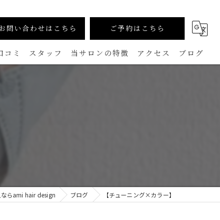
お問い合わせはこちら
ご予約はこちら
口コミ
スタッフ
当サロンの特徴
アクセス
ブログ
カラー
コラム
生えグセ改善（TOKIKATA）
】
マンツーマン
ダメージレス
メンズ
i hair design
ブログ
【チューニング×カラー】
白髪ぼかし