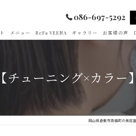
086-697-5292
ト
メニュー
ReFa VEENA
ギャラリー
お客様の声
【チューニング×カラー
岡山県倉敷市真備町の美容室ならam