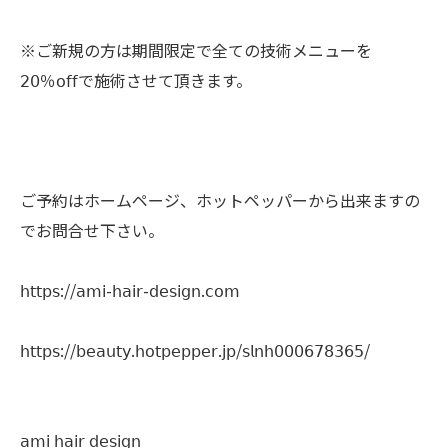
※ご新規の方は期間限定で全ての技術メニューを
𝟤𝟢％𝗈𝖿𝖿で施術させて頂きます。
ご予約はホームページ、ホットペッパーから出来ますの
でお問合せ下さい。
𝗁𝗍𝗍𝗉𝗌://𝖺𝗆𝗂-𝗁𝖺𝗂𝗋-𝖽𝖾𝗌𝗂𝗀𝗇.𝖼𝗈𝗆
𝗁𝗍𝗍𝗉𝗌://𝖻𝖾𝖺𝗎𝗍𝗒.𝗁𝗈𝗍𝗉𝖾𝗉𝗉𝖾𝗋.𝗃𝗉/𝗌𝗅𝗇𝗁𝟢𝟢𝟢𝟨𝟩𝟪𝟥𝟨𝟧/
𝖺𝗆𝗂 𝗁𝖺𝗂𝗋 𝖽𝖾𝗌𝗂𝗀𝗇