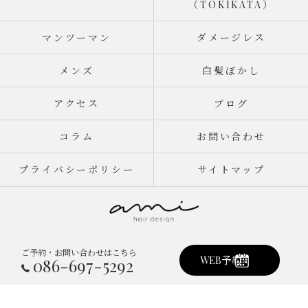
（TOKIKATA）
マンツーマン
ダメージレス
メンズ
白髪ぼかし
アクセス
ブログ
コラム
お問い合わせ
プライバシーポリシー
サイトマップ
ご予約・お問い合わせはこちら
© 2026 岡山県倉敷市真備町の美容室ならami hair design ALL RIGHTS
WEB予約
086-697-5292
RESERVED.