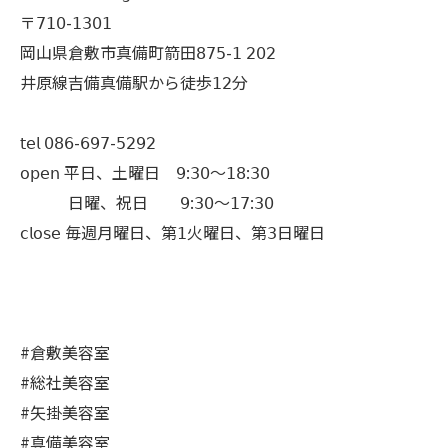
〒𝟩𝟣𝟢-𝟣𝟥𝟢𝟣
岡山県倉敷市真備町箭田𝟪𝟩𝟧-𝟣 𝟤𝟢𝟤
井原線吉備真備駅から徒歩𝟣𝟤分
𝗍𝖾𝗅 𝟢𝟪𝟨-𝟨𝟫𝟩-𝟧𝟤𝟫𝟤
𝗈𝗉𝖾𝗇 平日、土曜日 𝟫:𝟥𝟢〜𝟣𝟪:𝟥𝟢
日曜、祝日 𝟫:𝟥𝟢〜𝟣𝟩:𝟥𝟢
𝖼𝗅𝗈𝗌𝖾 毎週月曜日、第𝟣火曜日、第𝟥日曜日
#倉敷美容室
#総社美容室
#矢掛美容室
#真備美容室