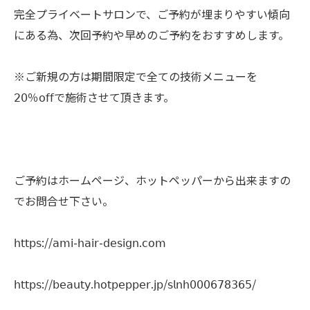
完全プライベートサロンで、ご予約が埋まりやすい傾向
にある為、次回予約や早めのご予約をおすすめします。
※ご新規の方は期間限定で全ての技術メニューを
𝟤𝟢％𝗈𝖿𝖿で施術させて頂きます。
ご予約はホームページ、ホットペッパーから出来ますの
でお問合せ下さい。
𝗁𝗍𝗍𝗉𝗌://𝖺𝗆𝗂-𝗁𝖺𝗂𝗋-𝖽𝖾𝗌𝗂𝗀𝗇.𝖼𝗈𝗆
𝗁𝗍𝗍𝗉𝗌://𝖻𝖾𝖺𝗎𝗍𝗒.𝗁𝗈𝗍𝗉𝖾𝗉𝗉𝖾𝗋.𝗃𝗉/𝗌𝗅𝗇𝗁𝟢𝟢𝟢𝟨𝟩𝟪𝟥𝟨𝟧/