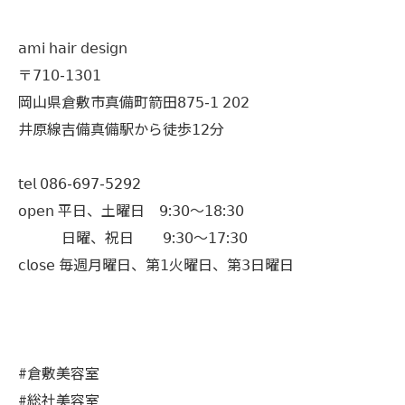
𝖺𝗆𝗂 𝗁𝖺𝗂𝗋 𝖽𝖾𝗌𝗂𝗀𝗇
〒𝟩𝟣𝟢-𝟣𝟥𝟢𝟣
岡山県倉敷市真備町箭田𝟪𝟩𝟧-𝟣 𝟤𝟢𝟤
井原線吉備真備駅から徒歩𝟣𝟤分
𝗍𝖾𝗅 𝟢𝟪𝟨-𝟨𝟫𝟩-𝟧𝟤𝟫𝟤
𝗈𝗉𝖾𝗇 平日、土曜日 𝟫:𝟥𝟢〜𝟣𝟪:𝟥𝟢
日曜、祝日 𝟫:𝟥𝟢〜𝟣𝟩:𝟥𝟢
𝖼𝗅𝗈𝗌𝖾 毎週月曜日、第𝟣火曜日、第𝟥日曜日
#倉敷美容室
#総社美容室