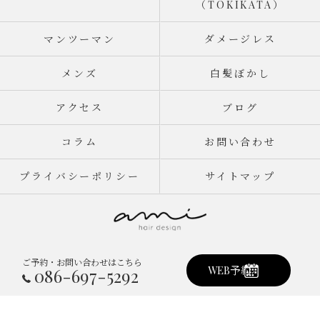
（TOKIKATA）
マンツーマン
ダメージレス
メンズ
白髪ぼかし
アクセス
ブログ
コラム
お問い合わせ
プライバシーポリシー
サイトマップ
ご予約・お問い合わせはこちら
© 2026 岡山県倉敷市真備町の美容室ならami hair design ALL RIGHTS
WEB予約
086-697-5292
RESERVED.