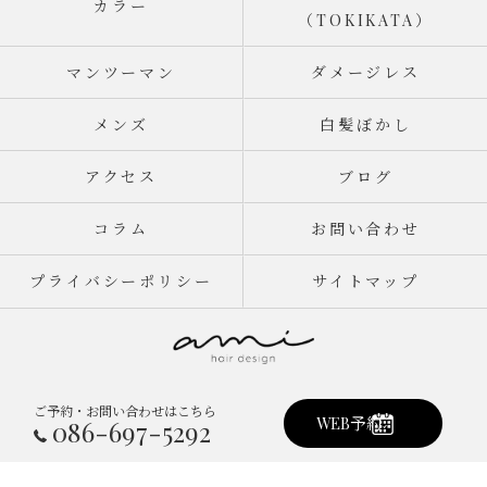
カラー
（TOKIKATA）
マンツーマン
ダメージレス
メンズ
白髪ぼかし
アクセス
ブログ
コラム
お問い合わせ
プライバシーポリシー
サイトマップ
ご予約・お問い合わせはこちら
© 2026 岡山県倉敷市真備町の美容室ならami hair design ALL RIGHTS
WEB予約
086-697-5292
RESERVED.