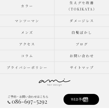
生えグセ改善
カラー
（TOKIKATA）
マンツーマン
ダメージレス
メンズ
白髪ぼかし
アクセス
ブログ
コラム
お問い合わせ
プライバシーポリシー
サイトマップ
ご予約・お問い合わせはこちら
© 2026 岡山県倉敷市真備町の美容室ならami hair design ALL RIGHTS
WEB予約
086-697-5292
RESERVED.