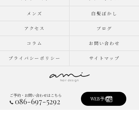
メンズ
白髪ぼかし
アクセス
ブログ
コラム
お問い合わせ
プライバシーポリシー
サイトマップ
ご予約・お問い合わせはこちら
© 2026 岡山県倉敷市真備町の美容室ならami hair design ALL RIGHTS
WEB予約
086-697-5292
RESERVED.