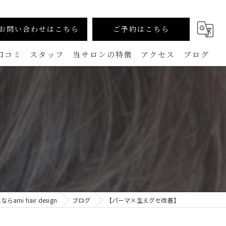
お問い合わせはこちら
ご予約はこちら
口コミ
スタッフ
当サロンの特徴
アクセス
ブログ
カラー
コラム
生えグセ改善（TOKIKATA）
】
マンツーマン
ダメージレス
メンズ
i hair design
ブログ
【パーマ×生えグセ改善】
白髪ぼかし