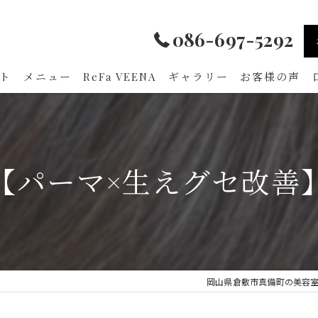
086-697-5292
ト
メニュー
ReFa VEENA
ギャラリー
お客様の声
【パーマ×生えグセ改善
岡山県倉敷市真備町の美容室ならam