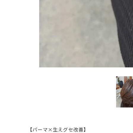
【パーマ×生えグセ改善】