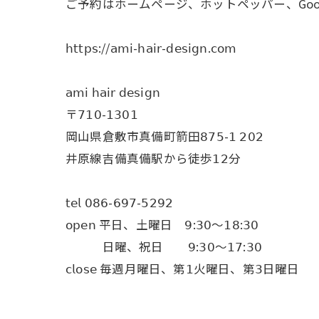
ご予約はホームページ、ホットペッパー、Goo
𝗁𝗍𝗍𝗉𝗌://𝖺𝗆𝗂-𝗁𝖺𝗂𝗋-𝖽𝖾𝗌𝗂𝗀𝗇.𝖼𝗈𝗆
𝖺𝗆𝗂 𝗁𝖺𝗂𝗋 𝖽𝖾𝗌𝗂𝗀𝗇
〒𝟩𝟣𝟢-𝟣𝟥𝟢𝟣
岡山県倉敷市真備町箭田𝟪𝟩𝟧-𝟣 𝟤𝟢𝟤
井原線吉備真備駅から徒歩𝟣𝟤分
𝗍𝖾𝗅 𝟢𝟪𝟨-𝟨𝟫𝟩-𝟧𝟤𝟫𝟤
𝗈𝗉𝖾𝗇 平日、土曜日 𝟫:𝟥𝟢〜𝟣𝟪:𝟥𝟢
日曜、祝日 𝟫:𝟥𝟢〜𝟣𝟩:𝟥𝟢
𝖼𝗅𝗈𝗌𝖾 毎週月曜日、第𝟣火曜日、第𝟥日曜日