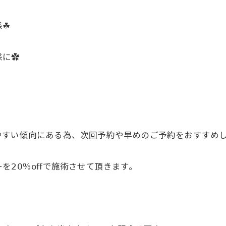
☘︎
感に✿
やすい傾向にある為、次回予約や早めのご予約をおすすめ
𝟢％𝗈𝖿𝖿で施術させて頂きます。