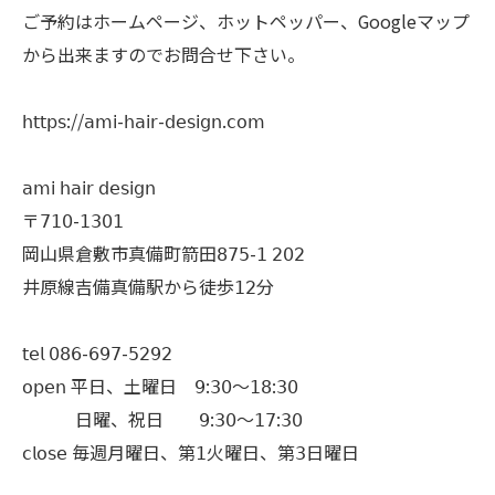
ご予約はホームページ、ホットペッパー、Googleマップ
から出来ますのでお問合せ下さい。
𝗁𝗍𝗍𝗉𝗌://𝖺𝗆𝗂-𝗁𝖺𝗂𝗋-𝖽𝖾𝗌𝗂𝗀𝗇.𝖼𝗈𝗆
𝖺𝗆𝗂 𝗁𝖺𝗂𝗋 𝖽𝖾𝗌𝗂𝗀𝗇
〒𝟩𝟣𝟢-𝟣𝟥𝟢𝟣
岡山県倉敷市真備町箭田𝟪𝟩𝟧-𝟣 𝟤𝟢𝟤
井原線吉備真備駅から徒歩𝟣𝟤分
𝗍𝖾𝗅 𝟢𝟪𝟨-𝟨𝟫𝟩-𝟧𝟤𝟫𝟤
𝗈𝗉𝖾𝗇 平日、土曜日 𝟫:𝟥𝟢〜𝟣𝟪:𝟥𝟢
日曜、祝日 𝟫:𝟥𝟢〜𝟣𝟩:𝟥𝟢
𝖼𝗅𝗈𝗌𝖾 毎週月曜日、第𝟣火曜日、第𝟥日曜日