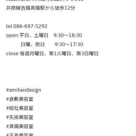
井原線吉備真備駅から徒歩𝟣𝟤分
𝗍𝖾𝗅 𝟢𝟪𝟨-𝟨𝟫𝟩-𝟧𝟤𝟫𝟤
𝗈𝗉𝖾𝗇 平日、土曜日 𝟫:𝟥𝟢〜𝟣𝟪:𝟥𝟢
日曜、祝日 𝟫:𝟥𝟢〜𝟣𝟩:𝟥𝟢
𝖼𝗅𝗈𝗌𝖾 毎週月曜日、第𝟣火曜日、第𝟥日曜日
#amihairdesign
#倉敷美容室
#総社美容室
#矢掛美容室
#真備美容室
#玉島美容室