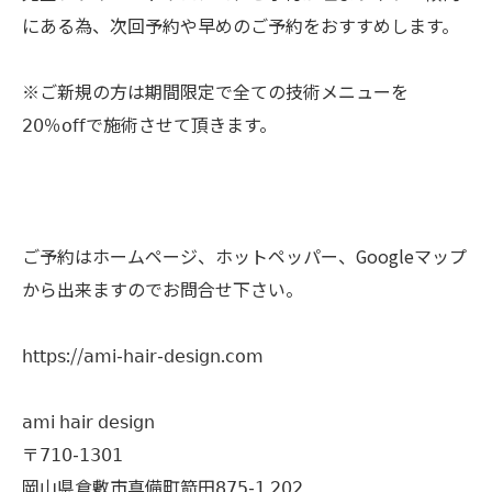
にある為、次回予約や早めのご予約をおすすめします。
※ご新規の方は期間限定で全ての技術メニューを
𝟤𝟢％𝗈𝖿𝖿で施術させて頂きます。
ご予約はホームページ、ホットペッパー、Googleマップ
から出来ますのでお問合せ下さい。
𝗁𝗍𝗍𝗉𝗌://𝖺𝗆𝗂-𝗁𝖺𝗂𝗋-𝖽𝖾𝗌𝗂𝗀𝗇.𝖼𝗈𝗆
𝖺𝗆𝗂 𝗁𝖺𝗂𝗋 𝖽𝖾𝗌𝗂𝗀𝗇
〒𝟩𝟣𝟢-𝟣𝟥𝟢𝟣
岡山県倉敷市真備町箭田𝟪𝟩𝟧-𝟣 𝟤𝟢𝟤