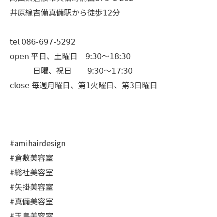
井原線吉備真備駅から徒歩𝟣𝟤分
𝗍𝖾𝗅 𝟢𝟪𝟨-𝟨𝟫𝟩-𝟧𝟤𝟫𝟤
𝗈𝗉𝖾𝗇 平日、土曜日 𝟫:𝟥𝟢〜𝟣𝟪:𝟥𝟢
日曜、祝日 𝟫:𝟥𝟢〜𝟣𝟩:𝟥𝟢
𝖼𝗅𝗈𝗌𝖾 毎週月曜日、第𝟣火曜日、第𝟥日曜日
#amihairdesign
#倉敷美容室
#総社美容室
#矢掛美容室
#真備美容室
#玉島美容室