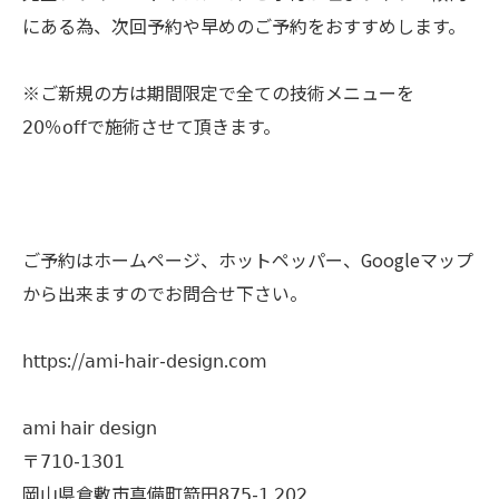
にある為、次回予約や早めのご予約をおすすめします。
※ご新規の方は期間限定で全ての技術メニューを
𝟤𝟢％𝗈𝖿𝖿で施術させて頂きます。
ご予約はホームページ、ホットペッパー、Googleマップ
から出来ますのでお問合せ下さい。
𝗁𝗍𝗍𝗉𝗌://𝖺𝗆𝗂-𝗁𝖺𝗂𝗋-𝖽𝖾𝗌𝗂𝗀𝗇.𝖼𝗈𝗆
𝖺𝗆𝗂 𝗁𝖺𝗂𝗋 𝖽𝖾𝗌𝗂𝗀𝗇
〒𝟩𝟣𝟢-𝟣𝟥𝟢𝟣
岡山県倉敷市真備町箭田𝟪𝟩𝟧-𝟣 𝟤𝟢𝟤