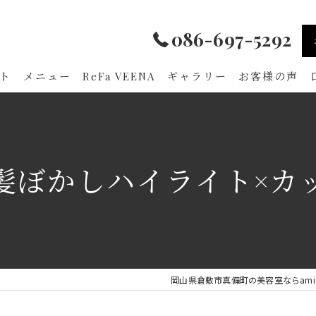
086-697-5292
ト
メニュー
ReFa VEENA
ギャラリー
お客様の声
髪ぼかしハイライト×カ
岡山県倉敷市真備町の美容室ならami hai