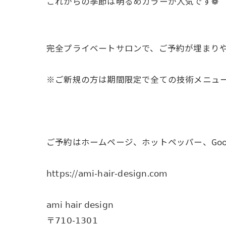
これからの季節は明るめカラーが人気です❁
完全プライベートサロンで、ご予約が埋まり
※ご新規の方は期間限定で全ての技術メニューを𝟤
ご予約はホームページ、ホットペッパー、Goo
𝗁𝗍𝗍𝗉𝗌://𝖺𝗆𝗂-𝗁𝖺𝗂𝗋-𝖽𝖾𝗌𝗂𝗀𝗇.𝖼𝗈𝗆
𝖺𝗆𝗂 𝗁𝖺𝗂𝗋 𝖽𝖾𝗌𝗂𝗀𝗇
〒𝟩𝟣𝟢-𝟣𝟥𝟢𝟣