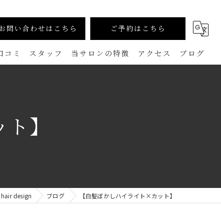
お問い合わせはこちら
ご予約はこちら
口コミ
スタッフ
当サロンの特徴
アクセス
ブログ
カラー
コラム
生えグセ改善（TOKIKATA）
ット】
マンツーマン
ダメージレス
メンズ
r design
ブログ
【白髪ぼかしハイライト×カット】
白髪ぼかし