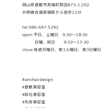
岡山県倉敷市真備町箭田𝟪𝟩𝟧-𝟣 𝟤𝟢𝟤
井原線吉備真備駅から徒歩𝟣𝟤分
𝗍𝖾𝗅 𝟢𝟪𝟨-𝟨𝟫𝟩-𝟧𝟤𝟫𝟤
𝗈𝗉𝖾𝗇 平日、土曜日 𝟫:𝟥𝟢〜𝟣𝟪:𝟥𝟢
日曜、祝日 𝟫:𝟥𝟢〜𝟣𝟩:𝟥𝟢
𝖼𝗅𝗈𝗌𝖾 毎週月曜日、第𝟣火曜日、第𝟥日曜日
#amihairdesign
#倉敷美容室
#総社美容室
#矢掛美容室