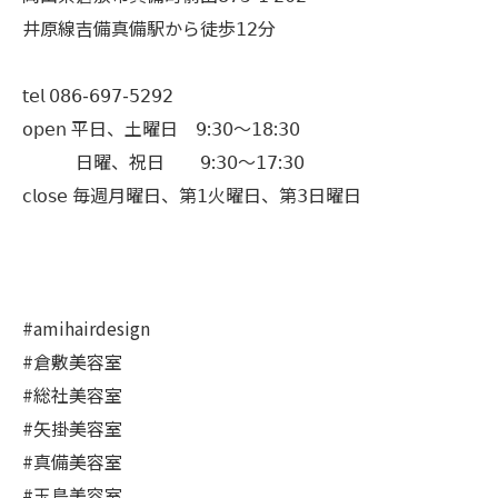
井原線吉備真備駅から徒歩𝟣𝟤分
𝗍𝖾𝗅 𝟢𝟪𝟨-𝟨𝟫𝟩-𝟧𝟤𝟫𝟤
𝗈𝗉𝖾𝗇 平日、土曜日 𝟫:𝟥𝟢〜𝟣𝟪:𝟥𝟢
日曜、祝日 𝟫:𝟥𝟢〜𝟣𝟩:𝟥𝟢
𝖼𝗅𝗈𝗌𝖾 毎週月曜日、第𝟣火曜日、第𝟥日曜日
#amihairdesign
#倉敷美容室
#総社美容室
#矢掛美容室
#真備美容室
#玉島美容室