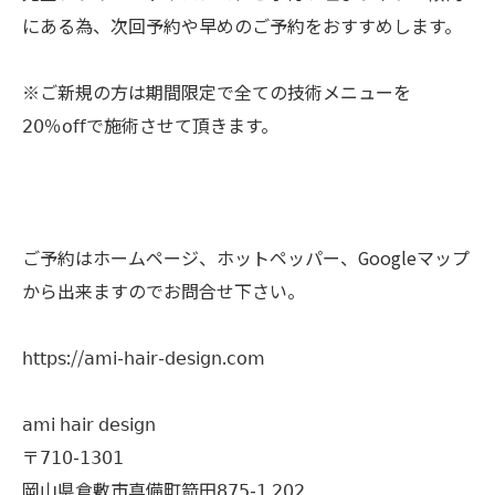
にある為、次回予約や早めのご予約をおすすめします。
※ご新規の方は期間限定で全ての技術メニューを
𝟤𝟢％𝗈𝖿𝖿で施術させて頂きます。
ご予約はホームページ、ホットペッパー、Googleマップ
から出来ますのでお問合せ下さい。
𝗁𝗍𝗍𝗉𝗌://𝖺𝗆𝗂-𝗁𝖺𝗂𝗋-𝖽𝖾𝗌𝗂𝗀𝗇.𝖼𝗈𝗆
𝖺𝗆𝗂 𝗁𝖺𝗂𝗋 𝖽𝖾𝗌𝗂𝗀𝗇
〒𝟩𝟣𝟢-𝟣𝟥𝟢𝟣
岡山県倉敷市真備町箭田𝟪𝟩𝟧-𝟣 𝟤𝟢𝟤