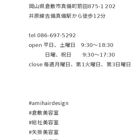
岡山県倉敷市真備町箭田𝟪𝟩𝟧-𝟣 𝟤𝟢𝟤
井原線吉備真備駅から徒歩𝟣𝟤分
𝗍𝖾𝗅 𝟢𝟪𝟨-𝟨𝟫𝟩-𝟧𝟤𝟫𝟤
𝗈𝗉𝖾𝗇 平日、土曜日 𝟫:𝟥𝟢〜𝟣𝟪:𝟥𝟢
日曜、祝日 𝟫:𝟥𝟢〜𝟣𝟩:𝟥𝟢
𝖼𝗅𝗈𝗌𝖾 毎週月曜日、第𝟣火曜日、第𝟥日曜日
#amihairdesign
#倉敷美容室
#総社美容室
#矢掛美容室