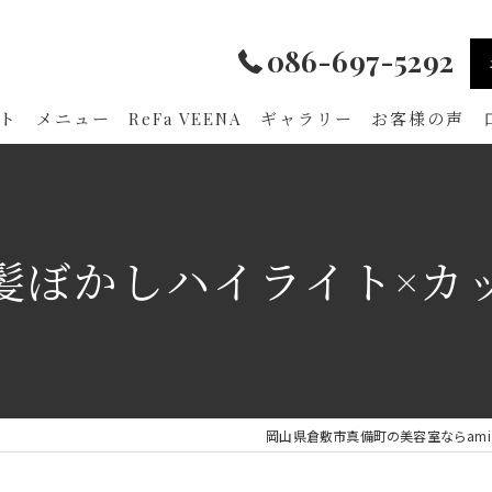
086-697-5292
ト
メニュー
ReFa VEENA
ギャラリー
お客様の声
髪ぼかしハイライト×カ
岡山県倉敷市真備町の美容室ならami hai