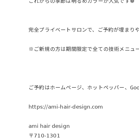
これからの季節は明るめカラーが人気です❁
完全プライベートサロンで、ご予約が埋まり
※ご新規の方は期間限定で全ての技術メニューを𝟤
ご予約はホームページ、ホットペッパー、Goo
𝗁𝗍𝗍𝗉𝗌://𝖺𝗆𝗂-𝗁𝖺𝗂𝗋-𝖽𝖾𝗌𝗂𝗀𝗇.𝖼𝗈𝗆
𝖺𝗆𝗂 𝗁𝖺𝗂𝗋 𝖽𝖾𝗌𝗂𝗀𝗇
〒𝟩𝟣𝟢-𝟣𝟥𝟢𝟣