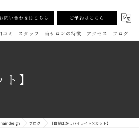
お問い合わせはこちら
ご予約はこちら
口コミ
スタッフ
当サロンの特徴
アクセス
ブログ
カラー
コラム
生えグセ改善（TOKIKATA）
ット】
マンツーマン
ダメージレス
メンズ
r design
ブログ
【白髪ぼかしハイライト×カット】
白髪ぼかし