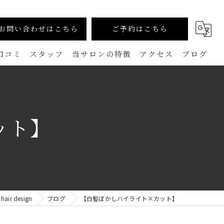
お問い合わせはこちら
ご予約はこちら
口コミ
スタッフ
当サロンの特徴
アクセス
ブログ
カラー
コラム
生えグセ改善（TOKIKATA）
ット】
マンツーマン
ダメージレス
メンズ
r design
ブログ
【白髪ぼかしハイライト×カット】
白髪ぼかし