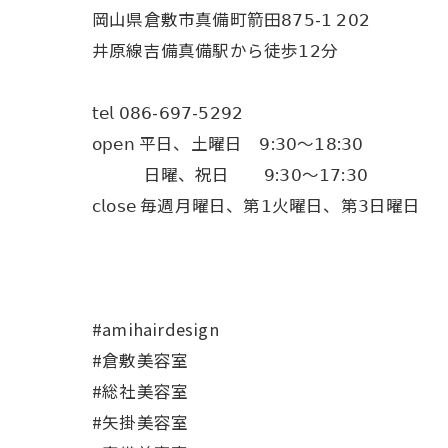
岡山県倉敷市真備町箭田𝟪𝟩𝟧-𝟣 𝟤𝟢𝟤
井原線吉備真備駅から徒歩𝟣𝟤分
𝗍𝖾𝗅 𝟢𝟪𝟨-𝟨𝟫𝟩-𝟧𝟤𝟫𝟤
𝗈𝗉𝖾𝗇 平日、土曜日 𝟫:𝟥𝟢〜𝟣𝟪:𝟥𝟢
日曜、祝日 𝟫:𝟥𝟢〜𝟣𝟩:𝟥𝟢
𝖼𝗅𝗈𝗌𝖾 毎週月曜日、第𝟣火曜日、第𝟥日曜日
#amihairdesign
#倉敷美容室
#総社美容室
#矢掛美容室