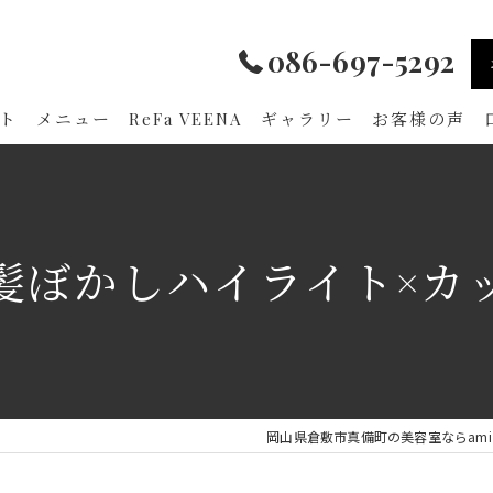
086-697-5292
ト
メニュー
ReFa VEENA
ギャラリー
お客様の声
髪ぼかしハイライト×カ
岡山県倉敷市真備町の美容室ならami hai