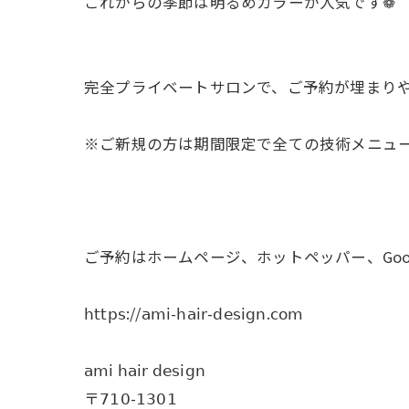
これからの季節は明るめカラーが人気です❁
完全プライベートサロンで、ご予約が埋まり
※ご新規の方は期間限定で全ての技術メニューを𝟤
ご予約はホームページ、ホットペッパー、Goo
𝗁𝗍𝗍𝗉𝗌://𝖺𝗆𝗂-𝗁𝖺𝗂𝗋-𝖽𝖾𝗌𝗂𝗀𝗇.𝖼𝗈𝗆
𝖺𝗆𝗂 𝗁𝖺𝗂𝗋 𝖽𝖾𝗌𝗂𝗀𝗇
〒𝟩𝟣𝟢-𝟣𝟥𝟢𝟣