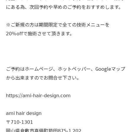
にある為、次回予約や早めのご予約をおすすめします。
※ご新規の方は期間限定で全ての技術メニューを
𝟤𝟢％𝗈𝖿𝖿で施術させて頂きます。
ご予約はホームページ、ホットペッパー、Googleマップ
から出来ますのでお問合せ下さい。
𝗁𝗍𝗍𝗉𝗌://𝖺𝗆𝗂-𝗁𝖺𝗂𝗋-𝖽𝖾𝗌𝗂𝗀𝗇.𝖼𝗈𝗆
𝖺𝗆𝗂 𝗁𝖺𝗂𝗋 𝖽𝖾𝗌𝗂𝗀𝗇
〒𝟩𝟣𝟢-𝟣𝟥𝟢𝟣
岡山県倉敷市真備町箭田𝟪𝟩𝟧-𝟣 𝟤𝟢𝟤