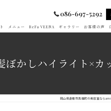
086-697-5292
ト
メニュー
ReFa VEENA
ギャラリー
お客様の声
髪ぼかしハイライト×カ
岡山県倉敷市真備町の美容室ならami hai