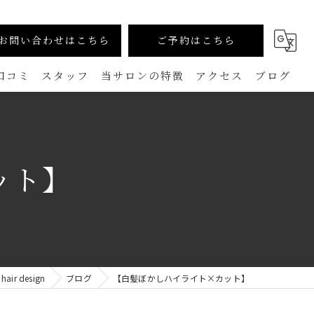
お問い合わせはこちら
ご予約はこちら
口コミ
スタッフ
当サロンの特徴
アクセス
ブログ
カラー
コラム
生えグセ改善（TOKIKATA）
ット】
マンツーマン
ダメージレス
メンズ
r design
ブログ
【白髪ぼかしハイライト×カット】
白髪ぼかし