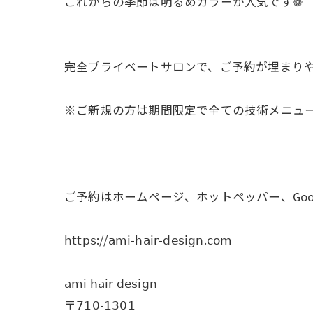
これからの季節は明るめカラーが人気です❁
完全プライベートサロンで、ご予約が埋まり
※ご新規の方は期間限定で全ての技術メニューを𝟤
ご予約はホームページ、ホットペッパー、Goo
𝗁𝗍𝗍𝗉𝗌://𝖺𝗆𝗂-𝗁𝖺𝗂𝗋-𝖽𝖾𝗌𝗂𝗀𝗇.𝖼𝗈𝗆
𝖺𝗆𝗂 𝗁𝖺𝗂𝗋 𝖽𝖾𝗌𝗂𝗀𝗇
〒𝟩𝟣𝟢-𝟣𝟥𝟢𝟣