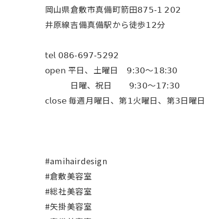
岡山県倉敷市真備町箭田𝟪𝟩𝟧-𝟣 𝟤𝟢𝟤
井原線吉備真備駅から徒歩𝟣𝟤分
𝗍𝖾𝗅 𝟢𝟪𝟨-𝟨𝟫𝟩-𝟧𝟤𝟫𝟤
𝗈𝗉𝖾𝗇 平日、土曜日 𝟫:𝟥𝟢〜𝟣𝟪:𝟥𝟢
日曜、祝日 𝟫:𝟥𝟢〜𝟣𝟩:𝟥𝟢
𝖼𝗅𝗈𝗌𝖾 毎週月曜日、第𝟣火曜日、第𝟥日曜日
#amihairdesign
#倉敷美容室
#総社美容室
#矢掛美容室