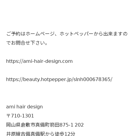
ご予約はホームページ、ホットペッパーから出来ますの
でお問合せ下さい。
𝗁𝗍𝗍𝗉𝗌://𝖺𝗆𝗂-𝗁𝖺𝗂𝗋-𝖽𝖾𝗌𝗂𝗀𝗇.𝖼𝗈𝗆
𝗁𝗍𝗍𝗉𝗌://𝖻𝖾𝖺𝗎𝗍𝗒.𝗁𝗈𝗍𝗉𝖾𝗉𝗉𝖾𝗋.𝗃𝗉/𝗌𝗅𝗇𝗁𝟢𝟢𝟢𝟨𝟩𝟪𝟥𝟨𝟧/
𝖺𝗆𝗂 𝗁𝖺𝗂𝗋 𝖽𝖾𝗌𝗂𝗀𝗇
〒𝟩𝟣𝟢-𝟣𝟥𝟢𝟣
岡山県倉敷市真備町箭田𝟪𝟩𝟧-𝟣 𝟤𝟢𝟤
井原線吉備真備駅から徒歩𝟣𝟤分