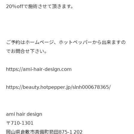
𝟤𝟢％𝗈𝖿𝖿で施術させて頂きます。
ご予約はホームページ、ホットペッパーから出来ますの
でお問合せ下さい。
𝗁𝗍𝗍𝗉𝗌://𝖺𝗆𝗂-𝗁𝖺𝗂𝗋-𝖽𝖾𝗌𝗂𝗀𝗇.𝖼𝗈𝗆
𝗁𝗍𝗍𝗉𝗌://𝖻𝖾𝖺𝗎𝗍𝗒.𝗁𝗈𝗍𝗉𝖾𝗉𝗉𝖾𝗋.𝗃𝗉/𝗌𝗅𝗇𝗁𝟢𝟢𝟢𝟨𝟩𝟪𝟥𝟨𝟧/
𝖺𝗆𝗂 𝗁𝖺𝗂𝗋 𝖽𝖾𝗌𝗂𝗀𝗇
〒𝟩𝟣𝟢-𝟣𝟥𝟢𝟣
岡山県倉敷市真備町箭田𝟪𝟩𝟧-𝟣 𝟤𝟢𝟤