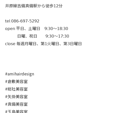
井原線吉備真備駅から徒歩𝟣𝟤分
𝗍𝖾𝗅 𝟢𝟪𝟨-𝟨𝟫𝟩-𝟧𝟤𝟫𝟤
𝗈𝗉𝖾𝗇 平日、土曜日 𝟫:𝟥𝟢〜𝟣𝟪:𝟥𝟢
日曜、祝日 𝟫:𝟥𝟢〜𝟣𝟩:𝟥𝟢
𝖼𝗅𝗈𝗌𝖾 毎週月曜日、第𝟣火曜日、第𝟥日曜日
#amihairdesign
#倉敷美容室
#総社美容室
#矢掛美容室
#真備美容室
#玉島美容室