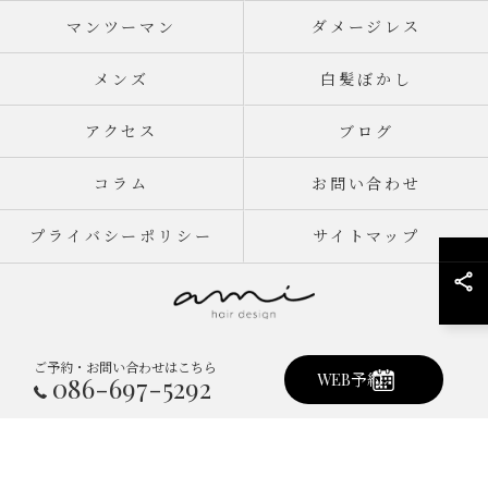
マンツーマン
ダメージレス
メンズ
白髪ぼかし
アクセス
ブログ
コラム
お問い合わせ
プライバシーポリシー
サイトマップ
ご予約・お問い合わせはこちら
© 2026 岡山県倉敷市真備町の美容室ならami hair design ALL RIGHTS
WEB予約
086-697-5292
RESERVED.