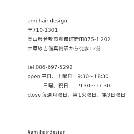
𝖺𝗆𝗂 𝗁𝖺𝗂𝗋 𝖽𝖾𝗌𝗂𝗀𝗇
〒𝟩𝟣𝟢-𝟣𝟥𝟢𝟣
岡山県倉敷市真備町箭田𝟪𝟩𝟧-𝟣 𝟤𝟢𝟤
井原線吉備真備駅から徒歩𝟣𝟤分
𝗍𝖾𝗅 𝟢𝟪𝟨-𝟨𝟫𝟩-𝟧𝟤𝟫𝟤
𝗈𝗉𝖾𝗇 平日、土曜日 𝟫:𝟥𝟢〜𝟣𝟪:𝟥𝟢
日曜、祝日 𝟫:𝟥𝟢〜𝟣𝟩:𝟥𝟢
𝖼𝗅𝗈𝗌𝖾 毎週月曜日、第𝟣火曜日、第𝟥日曜日
#amihairdesign