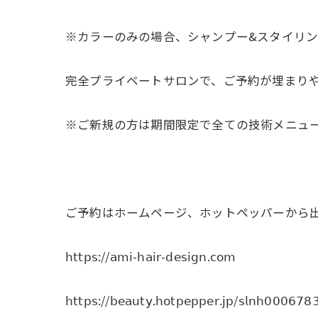
※カラーのみの場合、シャンプー&スタイリング料
完全プライベートサロンで、ご予約が埋まり
※ご新規の方は期間限定で全ての技術メニューを𝟤
ご予約はホームページ、ホットペッパーから
𝗁𝗍𝗍𝗉𝗌://𝖺𝗆𝗂-𝗁𝖺𝗂𝗋-𝖽𝖾𝗌𝗂𝗀𝗇.𝖼𝗈𝗆
𝗁𝗍𝗍𝗉𝗌://𝖻𝖾𝖺𝗎𝗍𝗒.𝗁𝗈𝗍𝗉𝖾𝗉𝗉𝖾𝗋.𝗃𝗉/𝗌𝗅𝗇𝗁𝟢𝟢𝟢𝟨𝟩𝟪