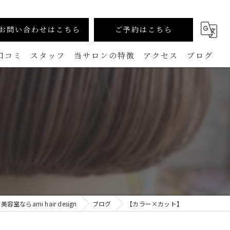
お問い合わせはこちら
ご予約はこちら
口コミ
スタッフ
当サロンの特徴
アクセス
ブログ
カラー
コラム
生えグセ改善（TOKIKATA）
マンツーマン
ダメージレス
メンズ
ならami hair design
ブログ
【カラー×カット】
白髪ぼかし