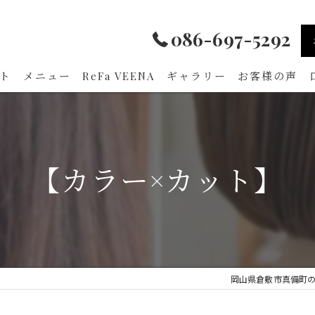
086-697-5292
ト
メニュー
ReFa VEENA
ギャラリー
お客様の声
【カラー×カット】
岡山県倉敷市真備町の美容室