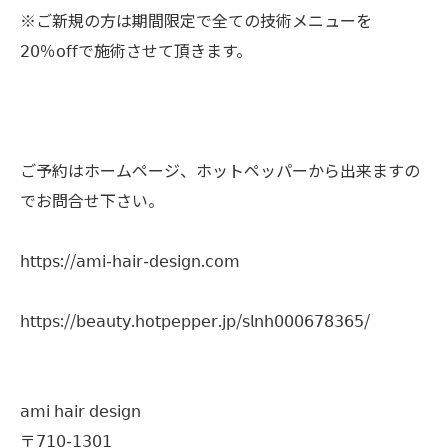
※ご新規の方は期間限定で全ての技術メニューを
𝟤𝟢％𝗈𝖿𝖿で施術させて頂きます。
ご予約はホームページ、ホットペッパーから出来ますの
でお問合せ下さい。
𝗁𝗍𝗍𝗉𝗌://𝖺𝗆𝗂-𝗁𝖺𝗂𝗋-𝖽𝖾𝗌𝗂𝗀𝗇.𝖼𝗈𝗆
𝗁𝗍𝗍𝗉𝗌://𝖻𝖾𝖺𝗎𝗍𝗒.𝗁𝗈𝗍𝗉𝖾𝗉𝗉𝖾𝗋.𝗃𝗉/𝗌𝗅𝗇𝗁𝟢𝟢𝟢𝟨𝟩𝟪𝟥𝟨𝟧/
𝖺𝗆𝗂 𝗁𝖺𝗂𝗋 𝖽𝖾𝗌𝗂𝗀𝗇
〒𝟩𝟣𝟢-𝟣𝟥𝟢𝟣