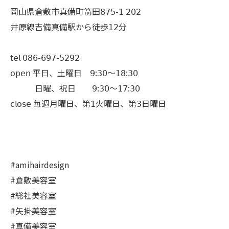
岡山県倉敷市真備町箭田𝟪𝟩𝟧-𝟣 𝟤𝟢𝟤
井原線吉備真備駅から徒歩𝟣𝟤分
𝗍𝖾𝗅 𝟢𝟪𝟨-𝟨𝟫𝟩-𝟧𝟤𝟫𝟤
𝗈𝗉𝖾𝗇 平日、土曜日 𝟫:𝟥𝟢〜𝟣𝟪:𝟥𝟢
日曜、祝日 𝟫:𝟥𝟢〜𝟣𝟩:𝟥𝟢
𝖼𝗅𝗈𝗌𝖾 毎週月曜日、第𝟣火曜日、第𝟥日曜日
#amihairdesign
#倉敷美容室
#総社美容室
#矢掛美容室
#真備美容室