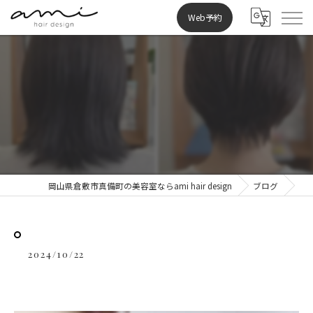
Web予約
⁡
岡山県倉敷市真備町の美容室ならami hair design
ブログ
2024/10/22