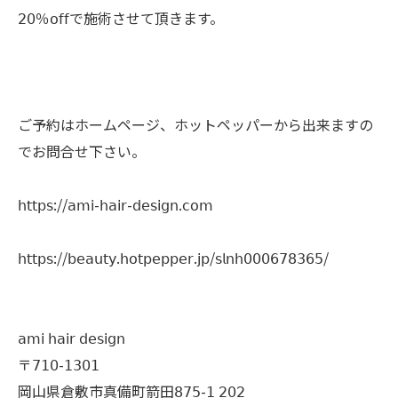
𝟤𝟢％𝗈𝖿𝖿で施術させて頂きます。
ご予約はホームページ、ホットペッパーから出来ますの
でお問合せ下さい。
𝗁𝗍𝗍𝗉𝗌://𝖺𝗆𝗂-𝗁𝖺𝗂𝗋-𝖽𝖾𝗌𝗂𝗀𝗇.𝖼𝗈𝗆
𝗁𝗍𝗍𝗉𝗌://𝖻𝖾𝖺𝗎𝗍𝗒.𝗁𝗈𝗍𝗉𝖾𝗉𝗉𝖾𝗋.𝗃𝗉/𝗌𝗅𝗇𝗁𝟢𝟢𝟢𝟨𝟩𝟪𝟥𝟨𝟧/
𝖺𝗆𝗂 𝗁𝖺𝗂𝗋 𝖽𝖾𝗌𝗂𝗀𝗇
〒𝟩𝟣𝟢-𝟣𝟥𝟢𝟣
岡山県倉敷市真備町箭田𝟪𝟩𝟧-𝟣 𝟤𝟢𝟤