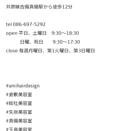
井原線吉備真備駅から徒歩𝟣𝟤分
𝗍𝖾𝗅 𝟢𝟪𝟨-𝟨𝟫𝟩-𝟧𝟤𝟫𝟤
𝗈𝗉𝖾𝗇 平日、土曜日 𝟫:𝟥𝟢〜𝟣𝟪:𝟥𝟢
日曜、祝日 𝟫:𝟥𝟢〜𝟣𝟩:𝟥𝟢
𝖼𝗅𝗈𝗌𝖾 毎週月曜日、第𝟣火曜日、第𝟥日曜日
#amihairdesign
#倉敷美容室
#総社美容室
#矢掛美容室
#真備美容室
#玉島美容室