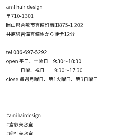
𝖺𝗆𝗂 𝗁𝖺𝗂𝗋 𝖽𝖾𝗌𝗂𝗀𝗇
〒𝟩𝟣𝟢-𝟣𝟥𝟢𝟣
岡山県倉敷市真備町箭田𝟪𝟩𝟧-𝟣 𝟤𝟢𝟤
井原線吉備真備駅から徒歩𝟣𝟤分
𝗍𝖾𝗅 𝟢𝟪𝟨-𝟨𝟫𝟩-𝟧𝟤𝟫𝟤
𝗈𝗉𝖾𝗇 平日、土曜日 𝟫:𝟥𝟢〜𝟣𝟪:𝟥𝟢
日曜、祝日 𝟫:𝟥𝟢〜𝟣𝟩:𝟥𝟢
𝖼𝗅𝗈𝗌𝖾 毎週月曜日、第𝟣火曜日、第𝟥日曜日
#amihairdesign
#倉敷美容室
#総社美容室