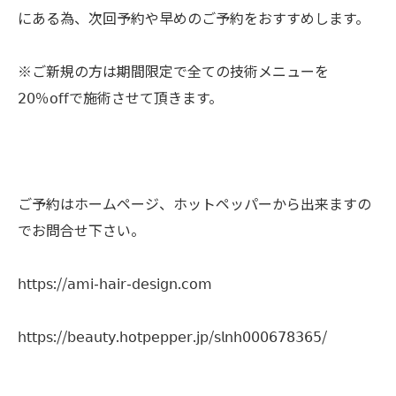
にある為、次回予約や早めのご予約をおすすめします。
※ご新規の方は期間限定で全ての技術メニューを
𝟤𝟢％𝗈𝖿𝖿で施術させて頂きます。
ご予約はホームページ、ホットペッパーから出来ますの
でお問合せ下さい。
𝗁𝗍𝗍𝗉𝗌://𝖺𝗆𝗂-𝗁𝖺𝗂𝗋-𝖽𝖾𝗌𝗂𝗀𝗇.𝖼𝗈𝗆
𝗁𝗍𝗍𝗉𝗌://𝖻𝖾𝖺𝗎𝗍𝗒.𝗁𝗈𝗍𝗉𝖾𝗉𝗉𝖾𝗋.𝗃𝗉/𝗌𝗅𝗇𝗁𝟢𝟢𝟢𝟨𝟩𝟪𝟥𝟨𝟧/