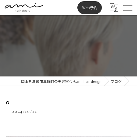
Web予約
⁡
岡山県倉敷市真備町の美容室ならami hair design
ブログ
2024/10/22