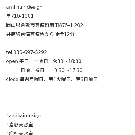
𝖺𝗆𝗂 𝗁𝖺𝗂𝗋 𝖽𝖾𝗌𝗂𝗀𝗇
〒𝟩𝟣𝟢-𝟣𝟥𝟢𝟣
岡山県倉敷市真備町箭田𝟪𝟩𝟧-𝟣 𝟤𝟢𝟤
井原線吉備真備駅から徒歩𝟣𝟤分
𝗍𝖾𝗅 𝟢𝟪𝟨-𝟨𝟫𝟩-𝟧𝟤𝟫𝟤
𝗈𝗉𝖾𝗇 平日、土曜日 𝟫:𝟥𝟢〜𝟣𝟪:𝟥𝟢
日曜、祝日 𝟫:𝟥𝟢〜𝟣𝟩:𝟥𝟢
𝖼𝗅𝗈𝗌𝖾 毎週月曜日、第𝟣火曜日、第𝟥日曜日
#amihairdesign
#倉敷美容室
#総社美容室