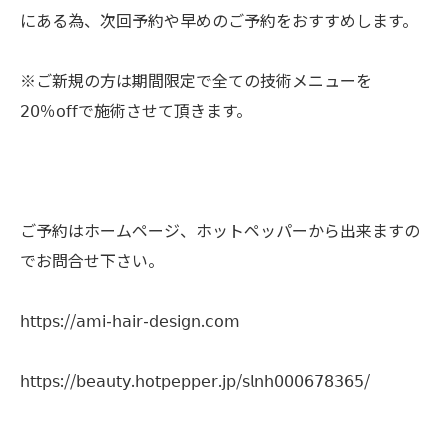
にある為、次回予約や早めのご予約をおすすめします。
※ご新規の方は期間限定で全ての技術メニューを
𝟤𝟢％𝗈𝖿𝖿で施術させて頂きます。
ご予約はホームページ、ホットペッパーから出来ますの
でお問合せ下さい。
𝗁𝗍𝗍𝗉𝗌://𝖺𝗆𝗂-𝗁𝖺𝗂𝗋-𝖽𝖾𝗌𝗂𝗀𝗇.𝖼𝗈𝗆
𝗁𝗍𝗍𝗉𝗌://𝖻𝖾𝖺𝗎𝗍𝗒.𝗁𝗈𝗍𝗉𝖾𝗉𝗉𝖾𝗋.𝗃𝗉/𝗌𝗅𝗇𝗁𝟢𝟢𝟢𝟨𝟩𝟪𝟥𝟨𝟧/