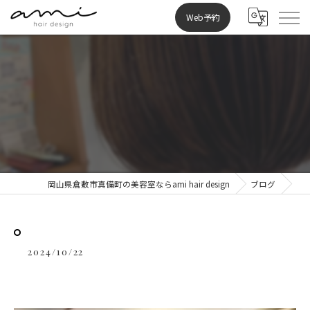
Web予約
⁡
岡山県倉敷市真備町の美容室ならami hair design
ブログ
2024/10/22