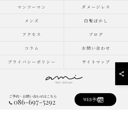
マンツーマン
ダメージレス
メンズ
白髪ぼかし
アクセス
ブログ
コラム
お問い合わせ
プライバシーポリシー
サイトマップ
ご予約・お問い合わせはこちら
© 2026 岡山県倉敷市真備町の美容室ならami hair design ALL RIGHTS
WEB予約
086-697-5292
RESERVED.