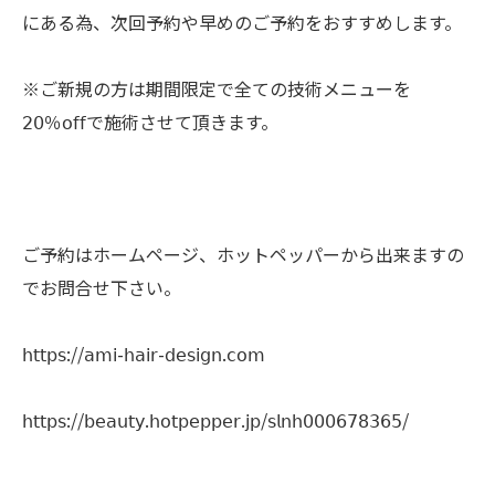
にある為、次回予約や早めのご予約をおすすめします。
※ご新規の方は期間限定で全ての技術メニューを
𝟤𝟢％𝗈𝖿𝖿で施術させて頂きます。
ご予約はホームページ、ホットペッパーから出来ますの
でお問合せ下さい。
𝗁𝗍𝗍𝗉𝗌://𝖺𝗆𝗂-𝗁𝖺𝗂𝗋-𝖽𝖾𝗌𝗂𝗀𝗇.𝖼𝗈𝗆
𝗁𝗍𝗍𝗉𝗌://𝖻𝖾𝖺𝗎𝗍𝗒.𝗁𝗈𝗍𝗉𝖾𝗉𝗉𝖾𝗋.𝗃𝗉/𝗌𝗅𝗇𝗁𝟢𝟢𝟢𝟨𝟩𝟪𝟥𝟨𝟧/