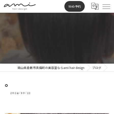
Web予約
⁡
岡山県倉敷市真備町の美容室ならami hair design
ブログ
2024/10/22