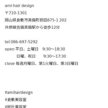
𝖺𝗆𝗂 𝗁𝖺𝗂𝗋 𝖽𝖾𝗌𝗂𝗀𝗇
〒𝟩𝟣𝟢-𝟣𝟥𝟢𝟣
岡山県倉敷市真備町箭田𝟪𝟩𝟧-𝟣 𝟤𝟢𝟤
井原線吉備真備駅から徒歩𝟣𝟤分
𝗍𝖾𝗅 𝟢𝟪𝟨-𝟨𝟫𝟩-𝟧𝟤𝟫𝟤
𝗈𝗉𝖾𝗇 平日、土曜日 𝟫:𝟥𝟢〜𝟣𝟪:𝟥𝟢
日曜、祝日 𝟫:𝟥𝟢〜𝟣𝟩:𝟥𝟢
𝖼𝗅𝗈𝗌𝖾 毎週月曜日、第𝟣火曜日、第𝟥日曜日
#amihairdesign
#倉敷美容室
#総社美容室