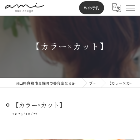
Web予約
【カラー×カット】
岡山県倉敷市真備町の美容室ならami hair design
ブログ
【カラー×カット】
【カラー×カット】
2024/10/22