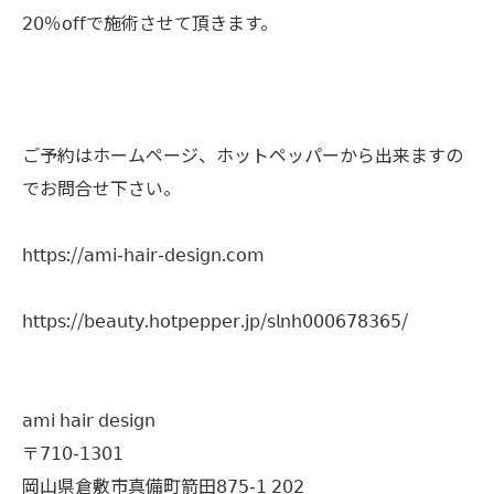
𝟤𝟢％𝗈𝖿𝖿で施術させて頂きます。
ご予約はホームページ、ホットペッパーから出来ますの
でお問合せ下さい。
𝗁𝗍𝗍𝗉𝗌://𝖺𝗆𝗂-𝗁𝖺𝗂𝗋-𝖽𝖾𝗌𝗂𝗀𝗇.𝖼𝗈𝗆
𝗁𝗍𝗍𝗉𝗌://𝖻𝖾𝖺𝗎𝗍𝗒.𝗁𝗈𝗍𝗉𝖾𝗉𝗉𝖾𝗋.𝗃𝗉/𝗌𝗅𝗇𝗁𝟢𝟢𝟢𝟨𝟩𝟪𝟥𝟨𝟧/
𝖺𝗆𝗂 𝗁𝖺𝗂𝗋 𝖽𝖾𝗌𝗂𝗀𝗇
〒𝟩𝟣𝟢-𝟣𝟥𝟢𝟣
岡山県倉敷市真備町箭田𝟪𝟩𝟧-𝟣 𝟤𝟢𝟤