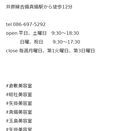
井原線吉備真備駅から徒歩𝟣𝟤分
𝗍𝖾𝗅 𝟢𝟪𝟨-𝟨𝟫𝟩-𝟧𝟤𝟫𝟤
𝗈𝗉𝖾𝗇 平日、土曜日 𝟫:𝟥𝟢〜𝟣𝟪:𝟥𝟢
日曜、祝日 𝟫:𝟥𝟢〜𝟣𝟩:𝟥𝟢
𝖼𝗅𝗈𝗌𝖾 毎週月曜日、第𝟣火曜日、第𝟥日曜日
#倉敷美容室
#総社美容室
#矢掛美容室
#真備美容室
#玉島美容室
#矢掛美容室