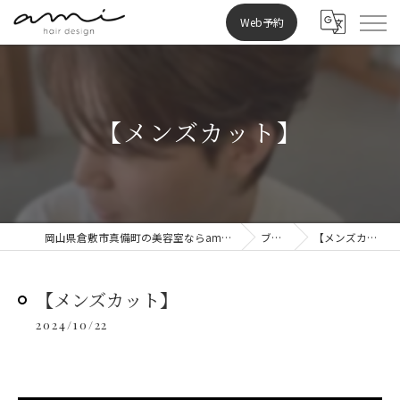
Web予約
【メンズカット】
岡山県倉敷市真備町の美容室ならami hair design
ブログ
【メンズカット】
【メンズカット】
2024/10/22