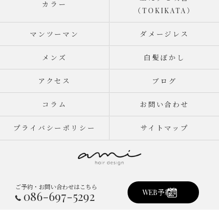
カラー
（TOKIKATA）
マンツーマン
ダメージレス
メンズ
白髪ぼかし
アクセス
ブログ
コラム
お問い合わせ
プライバシーポリシー
サイトマップ
ご予約・お問い合わせはこちら
© 2026 岡山県倉敷市真備町の美容室ならami hair design ALL RIGHTS
WEB予約
086-697-5292
RESERVED.