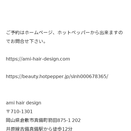
ご予約はホームページ、ホットペッパーから出来ますの
でお問合せ下さい。
𝗁𝗍𝗍𝗉𝗌://𝖺𝗆𝗂-𝗁𝖺𝗂𝗋-𝖽𝖾𝗌𝗂𝗀𝗇.𝖼𝗈𝗆
𝗁𝗍𝗍𝗉𝗌://𝖻𝖾𝖺𝗎𝗍𝗒.𝗁𝗈𝗍𝗉𝖾𝗉𝗉𝖾𝗋.𝗃𝗉/𝗌𝗅𝗇𝗁𝟢𝟢𝟢𝟨𝟩𝟪𝟥𝟨𝟧/
𝖺𝗆𝗂 𝗁𝖺𝗂𝗋 𝖽𝖾𝗌𝗂𝗀𝗇
〒𝟩𝟣𝟢-𝟣𝟥𝟢𝟣
岡山県倉敷市真備町箭田𝟪𝟩𝟧-𝟣 𝟤𝟢𝟤
井原線吉備真備駅から徒歩𝟣𝟤分