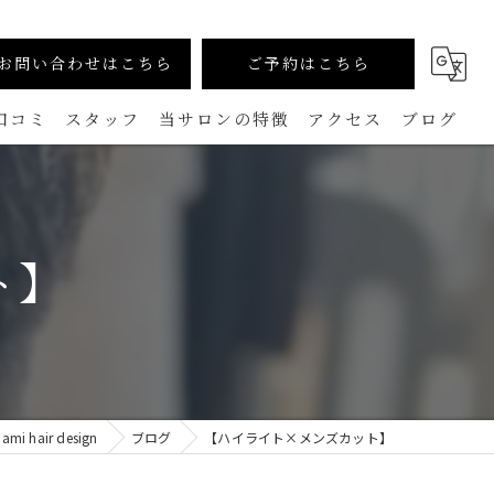
お問い合わせはこちら
ご予約はこちら
口コミ
スタッフ
当サロンの特徴
アクセス
ブログ
カラー
コラム
生えグセ改善（TOKIKATA）
ト】
マンツーマン
ダメージレス
メンズ
air design
ブログ
【ハイライト×メンズカット】
白髪ぼかし