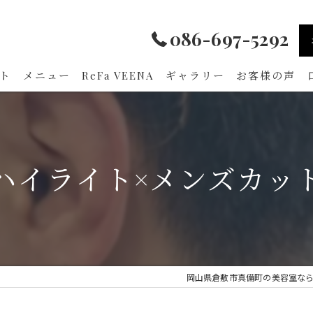
086-697-5292
ト
メニュー
ReFa VEENA
ギャラリー
お客様の声
ハイライト×メンズカッ
岡山県倉敷市真備町の美容室ならami h