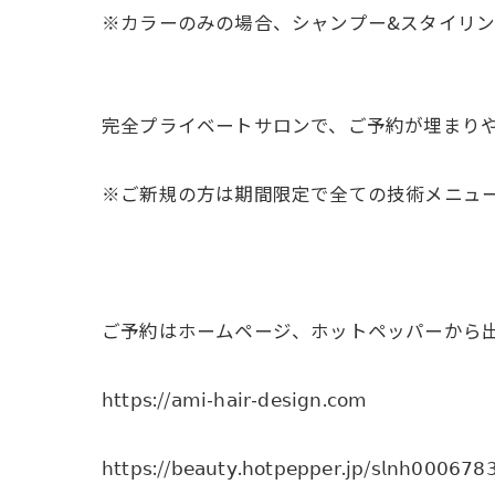
※カラーのみの場合、シャンプー&スタイリング料
完全プライベートサロンで、ご予約が埋まり
※ご新規の方は期間限定で全ての技術メニューを𝟤
ご予約はホームページ、ホットペッパーから
𝗁𝗍𝗍𝗉𝗌://𝖺𝗆𝗂-𝗁𝖺𝗂𝗋-𝖽𝖾𝗌𝗂𝗀𝗇.𝖼𝗈𝗆
𝗁𝗍𝗍𝗉𝗌://𝖻𝖾𝖺𝗎𝗍𝗒.𝗁𝗈𝗍𝗉𝖾𝗉𝗉𝖾𝗋.𝗃𝗉/𝗌𝗅𝗇𝗁𝟢𝟢𝟢𝟨𝟩𝟪