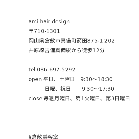
𝖺𝗆𝗂 𝗁𝖺𝗂𝗋 𝖽𝖾𝗌𝗂𝗀𝗇
〒𝟩𝟣𝟢-𝟣𝟥𝟢𝟣
岡山県倉敷市真備町箭田𝟪𝟩𝟧-𝟣 𝟤𝟢𝟤
井原線吉備真備駅から徒歩𝟣𝟤分
𝗍𝖾𝗅 𝟢𝟪𝟨-𝟨𝟫𝟩-𝟧𝟤𝟫𝟤
𝗈𝗉𝖾𝗇 平日、土曜日 𝟫:𝟥𝟢〜𝟣𝟪:𝟥𝟢
日曜、祝日 𝟫:𝟥𝟢〜𝟣𝟩:𝟥𝟢
𝖼𝗅𝗈𝗌𝖾 毎週月曜日、第𝟣火曜日、第𝟥日曜日
#倉敷美容室