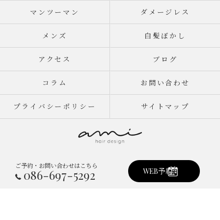
マンツーマン
ダメージレス
メンズ
白髪ぼかし
アクセス
ブログ
コラム
お問い合わせ
プライバシーポリシー
サイトマップ
ご予約・お問い合わせはこちら
© 2026 岡山県倉敷市真備町の美容室ならami hair design ALL RIGHTS
WEB予約
086-697-5292
RESERVED.