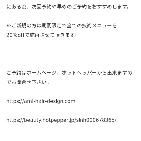
にある為、次回予約や早めのご予約をおすすめします。
※ご新規の方は期間限定で全ての技術メニューを
𝟤𝟢％𝗈𝖿𝖿で施術させて頂きます。
ご予約はホームページ、ホットペッパーから出来ますの
でお問合せ下さい。
𝗁𝗍𝗍𝗉𝗌://𝖺𝗆𝗂-𝗁𝖺𝗂𝗋-𝖽𝖾𝗌𝗂𝗀𝗇.𝖼𝗈𝗆
𝗁𝗍𝗍𝗉𝗌://𝖻𝖾𝖺𝗎𝗍𝗒.𝗁𝗈𝗍𝗉𝖾𝗉𝗉𝖾𝗋.𝗃𝗉/𝗌𝗅𝗇𝗁𝟢𝟢𝟢𝟨𝟩𝟪𝟥𝟨𝟧/