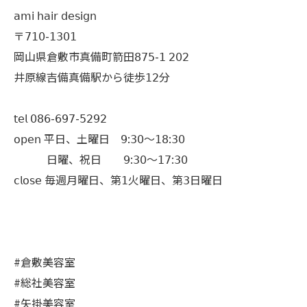
𝖺𝗆𝗂 𝗁𝖺𝗂𝗋 𝖽𝖾𝗌𝗂𝗀𝗇
〒𝟩𝟣𝟢-𝟣𝟥𝟢𝟣
岡山県倉敷市真備町箭田𝟪𝟩𝟧-𝟣 𝟤𝟢𝟤
井原線吉備真備駅から徒歩𝟣𝟤分
𝗍𝖾𝗅 𝟢𝟪𝟨-𝟨𝟫𝟩-𝟧𝟤𝟫𝟤
𝗈𝗉𝖾𝗇 平日、土曜日 𝟫:𝟥𝟢〜𝟣𝟪:𝟥𝟢
日曜、祝日 𝟫:𝟥𝟢〜𝟣𝟩:𝟥𝟢
𝖼𝗅𝗈𝗌𝖾 毎週月曜日、第𝟣火曜日、第𝟥日曜日
#倉敷美容室
#総社美容室
#矢掛美容室