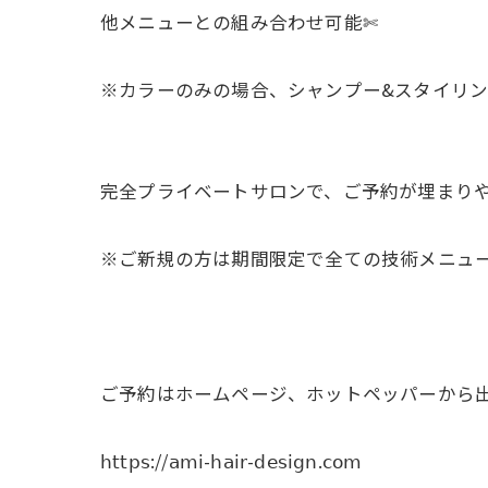
他メニューとの組み合わせ可能✄
※カラーのみの場合、シャンプー&スタイリング料
完全プライベートサロンで、ご予約が埋まり
※ご新規の方は期間限定で全ての技術メニューを𝟤
ご予約はホームページ、ホットペッパーから
𝗁𝗍𝗍𝗉𝗌://𝖺𝗆𝗂-𝗁𝖺𝗂𝗋-𝖽𝖾𝗌𝗂𝗀𝗇.𝖼𝗈𝗆