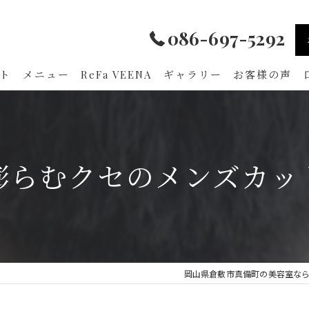
086-697-5292
ト
メニュー
ReFa VEENA
ギャラリー
お客様の声
膨らむクセのメンズカッ
岡山県倉敷市真備町の美容室ならami h