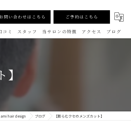
お問い合わせはこちら
ご予約はこちら
口コミ
スタッフ
当サロンの特徴
アクセス
ブログ
カラー
コラム
生えグセ改善（TOKIKATA）
ト】
マンツーマン
ダメージレス
メンズ
air design
ブログ
【膨らむクセのメンズカット】
白髪ぼかし