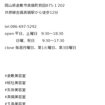
岡山県倉敷市真備町箭田𝟪𝟩𝟧-𝟣 𝟤𝟢𝟤
井原線吉備真備駅から徒歩𝟣𝟤分
𝗍𝖾𝗅 𝟢𝟪𝟨-𝟨𝟫𝟩-𝟧𝟤𝟫𝟤
𝗈𝗉𝖾𝗇 平日、土曜日 𝟫:𝟥𝟢〜𝟣𝟪:𝟥𝟢
日曜、祝日 𝟫:𝟥𝟢〜𝟣𝟩:𝟥𝟢
𝖼𝗅𝗈𝗌𝖾 毎週月曜日、第𝟣火曜日、第𝟥日曜日
#倉敷美容室
#総社美容室
#矢掛美容室
#真備美容室
#玉島美容室