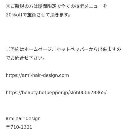
※ご新規の方は期間限定で全ての技術メニューを
𝟤𝟢％𝗈𝖿𝖿で施術させて頂きます。
ご予約はホームページ、ホットペッパーから出来ますの
でお問合せ下さい。
𝗁𝗍𝗍𝗉𝗌://𝖺𝗆𝗂-𝗁𝖺𝗂𝗋-𝖽𝖾𝗌𝗂𝗀𝗇.𝖼𝗈𝗆
𝗁𝗍𝗍𝗉𝗌://𝖻𝖾𝖺𝗎𝗍𝗒.𝗁𝗈𝗍𝗉𝖾𝗉𝗉𝖾𝗋.𝗃𝗉/𝗌𝗅𝗇𝗁𝟢𝟢𝟢𝟨𝟩𝟪𝟥𝟨𝟧/
𝖺𝗆𝗂 𝗁𝖺𝗂𝗋 𝖽𝖾𝗌𝗂𝗀𝗇
〒𝟩𝟣𝟢-𝟣𝟥𝟢𝟣