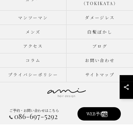
（TOKIKATA）
マンツーマン
ダメージレス
メンズ
白髪ぼかし
アクセス
ブログ
コラム
お問い合わせ
プライバシーポリシー
サイトマップ
ご予約・お問い合わせはこちら
© 2026 岡山県倉敷市真備町の美容室ならami hair design ALL RIGHTS
WEB予約
086-697-5292
RESERVED.