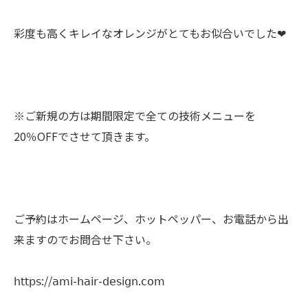
彩度も高くキレイなオレンジがとてもお似合いでした❤︎︎
※ご新規の方は期間限定で全ての技術メニューを
20％OFFでさせて頂きます。
ご予約はホームページ、ホットペッパー、お電話から出
来ますのでお問合せ下さい。
𝗁𝗍𝗍𝗉𝗌://𝖺𝗆𝗂-𝗁𝖺𝗂𝗋-𝖽𝖾𝗌𝗂𝗀𝗇.𝖼𝗈𝗆