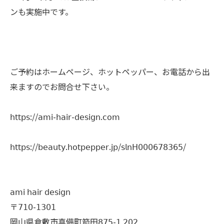
ンも実施中です。
ご予約はホームページ、ホットペッパー、お電話から出
来ますのでお問合せ下さい。
𝗁𝗍𝗍𝗉𝗌://𝖺𝗆𝗂-𝗁𝖺𝗂𝗋-𝖽𝖾𝗌𝗂𝗀𝗇.𝖼𝗈𝗆
𝗁𝗍𝗍𝗉𝗌://𝖻𝖾𝖺𝗎𝗍𝗒.𝗁𝗈𝗍𝗉𝖾𝗉𝗉𝖾𝗋.𝗃𝗉/𝗌𝗅𝗇𝖧𝟢𝟢𝟢𝟨𝟩𝟪𝟥𝟨𝟧/
𝖺𝗆𝗂 𝗁𝖺𝗂𝗋 𝖽𝖾𝗌𝗂𝗀𝗇
〒𝟩𝟣𝟢-𝟣𝟥𝟢𝟣
岡山県倉敷市真備町箭田𝟪𝟩𝟧-𝟣 𝟤𝟢𝟤