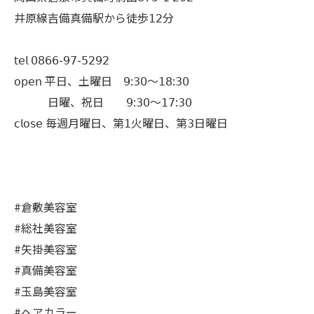
井原線吉備真備駅から徒歩𝟣𝟤分
𝗍𝖾𝗅 𝟢𝟪𝟨𝟨-𝟫𝟩-𝟧𝟤𝟫𝟤
𝗈𝗉𝖾𝗇 平日、土曜日 𝟫:𝟥𝟢〜𝟣𝟪:𝟥𝟢
日曜、祝日 𝟫:𝟥𝟢〜𝟣𝟩:𝟥𝟢
𝖼𝗅𝗈𝗌𝖾 毎週月曜日、第𝟣火曜日、第𝟥日曜日
#倉敷美容室
#総社美容室
#矢掛美容室
#真備美容室
#玉島美容室
#ヘアカラー