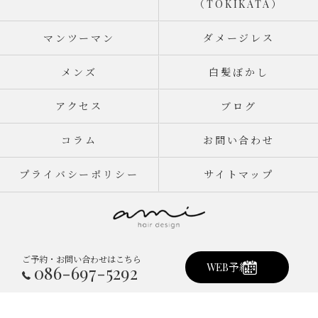
（TOKIKATA）
マンツーマン
ダメージレス
メンズ
白髪ぼかし
アクセス
ブログ
コラム
お問い合わせ
プライバシーポリシー
サイトマップ
ご予約・お問い合わせはこちら
© 2026 岡山県倉敷市真備町の美容室ならami hair design ALL RIGHTS
WEB予約
086-697-5292
RESERVED.