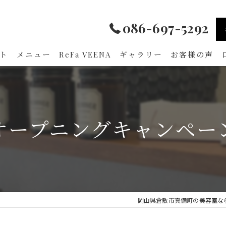
086-697-5292
ト
メニュー
ReFa VEENA
ギャラリー
お客様の声
オープニングキャンペー
岡山県倉敷市真備町の美容室ならami 