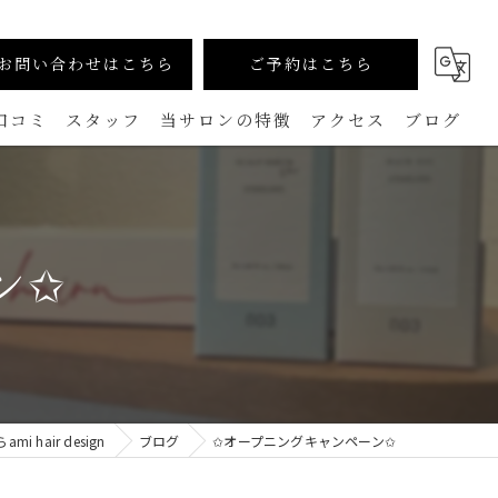
お問い合わせはこちら
ご予約はこちら
口コミ
スタッフ
当サロンの特徴
アクセス
ブログ
カラー
コラム
生えグセ改善（TOKIKATA）
ン✩
マンツーマン
ダメージレス
メンズ
hair design
ブログ
✩オープニングキャンペーン✩
白髪ぼかし