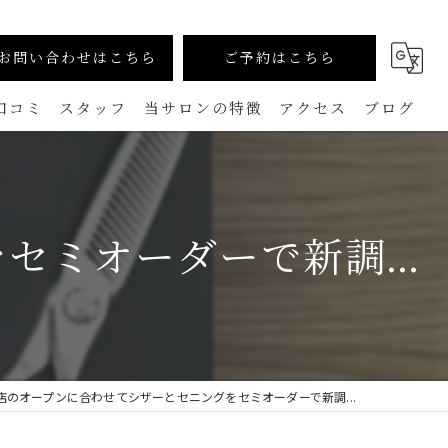
お問い合わせはこちら
ご予約はこちら
口コミ
スタッフ
当サロンの特徴
アクセス
ブログ
カラー
コラム
生えグセ改善（TOKIKATA）
ミオーダーで新調...
マンツーマン
ダメージレス
メンズ
店のオープンに合わせてシザーとセニングをセミオーダーで新調...
白髪ぼかし