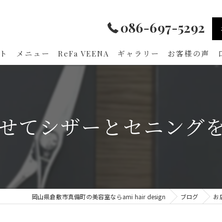
086-697-5292
ト
メニュー
ReFa VEENA
ギャラリー
お客様の声
せてシザーとセニングをセ
岡山県倉敷市真備町の美容室ならami hair design
ブログ
お