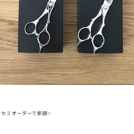
をセミオーダーで新調✨
。